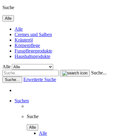
Suche
Alle
Alle
Cremes und Salben
Kräuteröl
Körperpflege
Fusspflegeprodukte
Haushaltsprodukte
Alle
Suche...
Erweiterte Suche
Suche...
Suchen
Suche
Alle
Alle