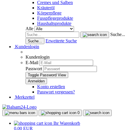
Cremes und Salben
Kräuteröl
Körperpflege
Fusspflegeprodukte
Haushaltsprodukte
Alle
Suche...
Erweiterte Suche
Suche...
Kundenlogin
Kundenlogin
E-Mail
Passwort
Toggle Password View
Konto erstellen
Passwort vergessen?
Merkzettel
0
Ihr Warenkorb
0,00 EUR